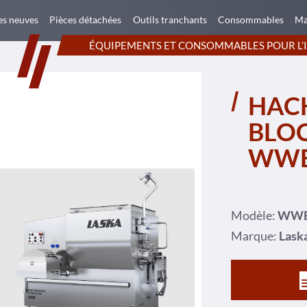
s neuves
Pièces détachées
Outils tranchants
Consommables
Ma
ÉQUIPEMENTS ET CONSOMMABLES POUR L’
HAC
BLOC
WWB
Modèle:
WWB
Marque:
Lask