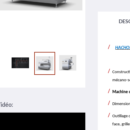
DES
HACHOI
Construct
mécano-so
Machine c
idéo:
Dimension
Outillage
face, grill