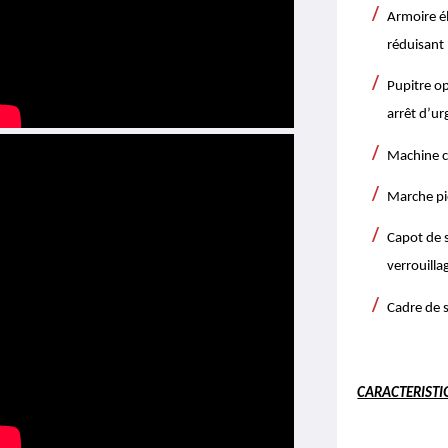
Armoire él
réduisant 
Pupitre o
arrêt d’ur
Machine c
Marche pie
Capot de s
verrouilla
Cadre de s
CARACTERISTI