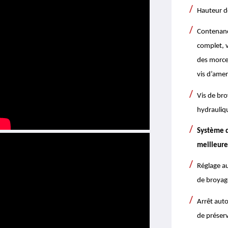
Hauteur d
Contenance
complet, v
des morce
vis d’ame
Vis de bro
hydrauliq
Système d
meilleure
Réglage au
de broyag
Arrêt auto
de préserv