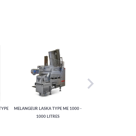
TYPE
MELANGEUR LASKA TYPE ME 1000 -
CUTTER LASKA TYPE KU 
1000 LITRES
LITRES