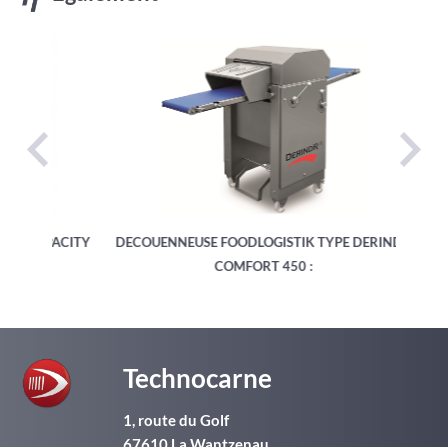
APACITY
DECOUENNEUSE FOODLOGISTIK TYPE DERINDR
MULTI
COMFORT 450 :
Technocarne
1, route du Golf
67610
La Wantzenau