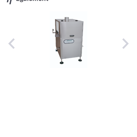
000 :
BAC DE RETRACTION TYPE ATT 77/6 :
Technocarne
1, route du Golf
67610
La Wantzenau
+33 (0)3 88 33 09 33