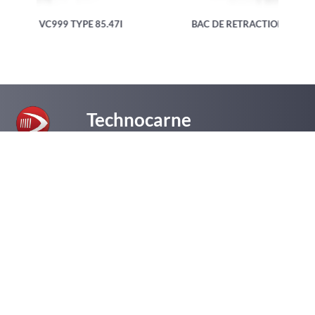
47I
BAC DE RETRACTION VC999 TYPE ST3
Technocarne
1, route du Golf
67610
La Wantzenau
+33 (0)3 88 33 09 33
Un devis, une question ?
CONTACTEZ-NOUS